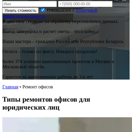
Ознакомлен с
политикой
Узнать стоимость
конфиденциальности
Я даю свое согласие на обработку персональных данных.
Выезд замерщика и расчет сметы – бесплатно
Наши мастера – граждане России или Республики Беларусь
Оплата – только по факту. Никаких предоплат!
Более 374 успешно выполненных проектов в Москве и
Московской области.
Гарантия на выполненные работы до 3-х лет
Главная
•
Ремонт офисов
Типы ремонтов офисов для
юридических лиц