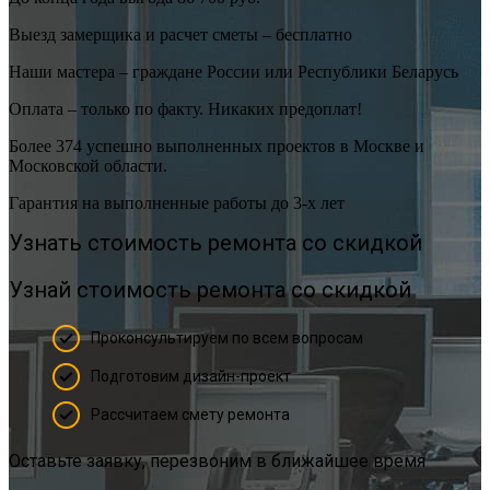
Выезд замерщика и расчет сметы – бесплатно
Наши мастера – граждане России или Республики Беларусь
Оплата – только по факту. Никаких предоплат!
Более 374 успешно выполненных проектов в Москве и
Московской области.
Гарантия на выполненные работы до 3-х лет
Узнать стоимость ремонта со скидкой
Узнай стоимость ремонта со скидкой
Проконсультируем по всем вопросам
Подготовим дизайн-проект
Рассчитаем смету ремонта
Оставьте заявку, перезвоним в ближайшее время