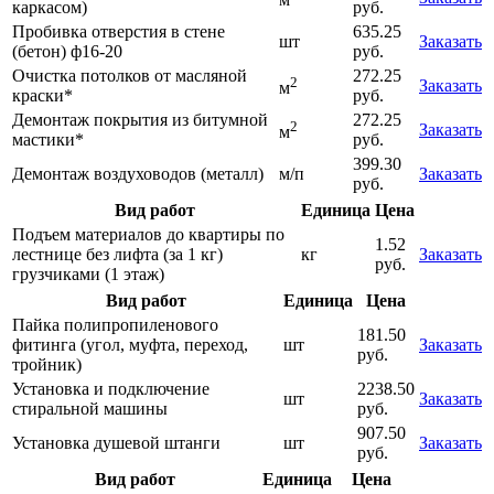
м
каркасом)
руб.
Пробивка отверстия в стене
635.25
шт
Заказать
(бетон) ф16-20
руб.
Очистка потолков от масляной
272.25
2
Заказать
м
краски*
руб.
Демонтаж покрытия из битумной
272.25
2
Заказать
м
мастики*
руб.
399.30
Демонтаж воздуховодов (металл)
м/п
Заказать
руб.
Вид работ
Единица
Цена
Подъем материалов до квартиры по
1.52
лестнице без лифта (за 1 кг)
кг
Заказать
руб.
грузчиками (1 этаж)
Вид работ
Единица
Цена
Пайка полипропиленового
181.50
фитинга (угол, муфта, переход,
шт
Заказать
руб.
тройник)
Установка и подключение
2238.50
шт
Заказать
стиральной машины
руб.
907.50
Установка душевой штанги
шт
Заказать
руб.
Вид работ
Единица
Цена