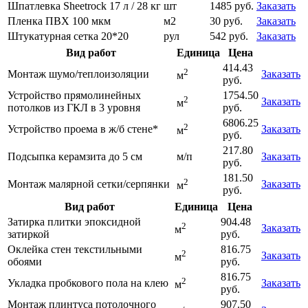
Шпатлевка Sheetrock 17 л / 28 кг
шт
1485 руб.
Заказать
Пленка ПВХ 100 мкм
м2
30 руб.
Заказать
Штукатурная сетка 20*20
рул
542 руб.
Заказать
Вид работ
Единица
Цена
414.43
2
Монтаж шумо/теплоизоляции
Заказать
м
руб.
Устройство прямолинейных
1754.50
2
Заказать
м
потолков из ГКЛ в 3 уровня
руб.
6806.25
2
Устройство проема в ж/б стене*
Заказать
м
руб.
217.80
Подсыпка керамзита до 5 см
м/п
Заказать
руб.
181.50
2
Монтаж малярной сетки/серпянки
Заказать
м
руб.
Вид работ
Единица
Цена
Затирка плитки эпоксидной
904.48
2
Заказать
м
затиркой
руб.
Оклейка стен текстильными
816.75
2
Заказать
м
обоями
руб.
816.75
2
Укладка пробкового пола на клею
Заказать
м
руб.
Монтаж плинтуса потолочного
907.50