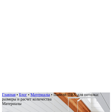
Главная
•
Блог
•
Материалы
•
Панели ПВХ для потолка:
размеры и расчет количества
Материалы