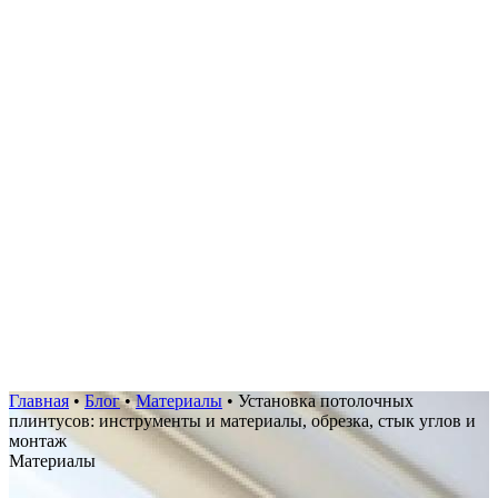
Главная
•
Блог
•
Материалы
•
Установка потолочных
плинтусов: инструменты и материалы, обрезка, стык углов и
монтаж
Материалы