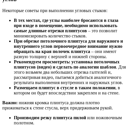
Некоторые советы при выполнении угловых стыков:
В тех местах, где углы наиболее бросаются в глаза
при входе в помещение, необходимо использовать
самые длинные отрезки плинтусов
– это позволит
минимизировать количество стыков.
При обрезке потолочного плинтуса для наружного и
внутреннего углов первоочередное внимание нужно
обращать на края полочек плинтуса
– они имеют
разную толщину с верхней и нижней стороны.
Рекомендуем просмотреть: установка потолочных
плинтусов (видео) и сделать по аналогии шаблон
. Для
этого возьмем два небольших отрезка галтелей и,
рассматривая видео, пытаемся добиться аналогичного
результата выполнения внутренних и наружных углов.
Размещаем плинтус в стусле в таком положении
, в
котором он будет впоследствии закреплен и на стене.
Важно:
нижняя кромка плинтуса должна плотно
прижиматься к стене стусла, верх придерживаем рукой.
Производим резку плинтуса пилой
или ножовочным
полотном.