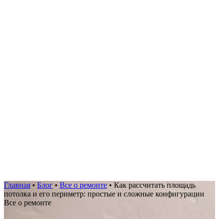
Главная
•
Блог
•
Все о ремонте
•
Как рассчитать площадь
потолка и его периметр: простые и сложные конфигурации
Все о ремонте