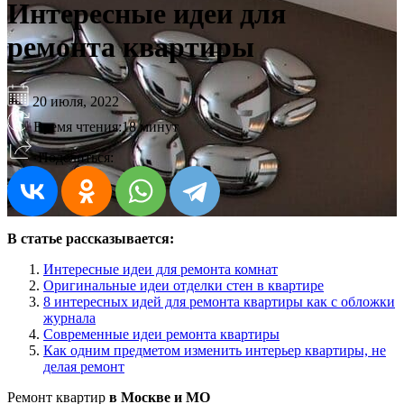
Интересные идеи для
ремонта квартиры
20 июля, 2022
Время чтения:
18 минут
Поделиться:
В статье рассказывается:
Интересные идеи для ремонта комнат
Оригинальные идеи отделки стен в квартире
8 интересных идей для ремонта квартиры как с обложки
журнала
Современные идеи ремонта квартиры
Как одним предметом изменить интерьер квартиры, не
делая ремонт
Ремонт квартир
в Москве и МО