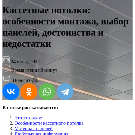
Кассетные потолки:
особенности монтажа, выбор
панелей, достоинства и
недостатки
24 июля, 2022
Время чтения:
8 минут
Поделиться:
В статье рассказывается:
Что это такое
Особенности кассетного потолка
Материал панелей
Любопытная информация