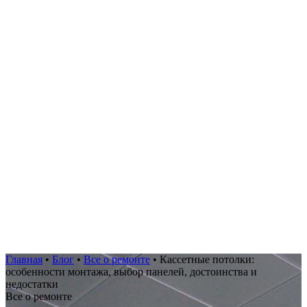
Главная
•
Блог
•
Все о ремонте
•
Кассетные потолки:
особенности монтажа, выбор панелей, достоинства и
недостатки
Все о ремонте