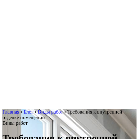
Главная
•
Блог
•
Виды работ
•
Требования к внутренней
отделке помещений
Виды работ
Требования к внутренней