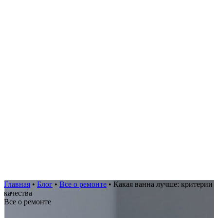
Главная
•
Блог
•
Все о ремонте
•
Какая ванна лучше: критерии
качества
Все о ремонте