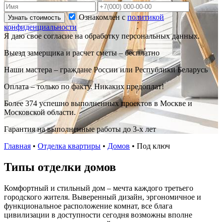
Ознакомлен с
политикой
Узнать стоимость
конфиденциальности
Я даю свое согласие на обработку персональных данных.
Выезд замерщика и расчет сметы – бесплатно
Наши мастера – граждане России или Республики Беларусь
Оплата – только по факту. Никаких предоплат!
Более 374 успешно выполненных проектов в Москве и
Московской области.
Гарантия на выполненные работы до 3-х лет
Главная
•
Отделка квартиры
•
Домов
•
Под ключ
Типы отделки домов
Комфортный и стильный дом – мечта каждого третьего
городского жителя. Выверенный дизайн, эргономичное и
функциональное расположение комнат, все блага
цивилизации в доступности сегодня возможны вполне