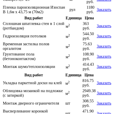
руб.
Пленка пароизоляционная Изоспан
1180
рул
Заказать
B 1,6м х 43,75 м (70м2)
руб.
Вид работ
Единица
Цена
Сплошная шпатлевка стен в 1 слой
363
2
Заказать
м
(ротбандом)
руб.
544.50
2
Гидроизоляция потолков
Заказать
м
руб.
Временная застилка полов
75.63
2
Заказать
м
оргалитом
руб.
Грунтование пола
108.90
2
Заказать
м
(бетоноконтактом)
руб.
414.43
2
Монтаж шумо/теплоизоляции
Заказать
м
руб.
Вид работ
Единица
Цена
816.75
2
Укладка паркетной доски на клей
Заказать
м
руб.
Облицовка мозаикой на подложке
2949.38
2
Заказать
м
(с затиркой)
руб.
308.55
Монтаж дверного ограничителя
шт
Заказать
руб.
Высверливание коронкой
471.90
шт
Заказать