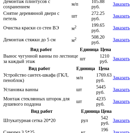
Демонтаж плинтусов с
105.88
м/п
Заказать
сохранением
руб.
Снятие деревянной двери с
272.25
шт
Заказать
петель
руб.
199.65
2
Очистка краски со стен ВЭ
Заказать
м
руб.
508.20
2
Демонтаж стяжки до 5 см
Заказать
м
руб.
Вид работ
Единица
Цена
Вынос чугунной ванны по лестнице
1210
шт
Заказать
за каждый этаж
руб.
Вид работ
Единица
Цена
Устройство сантех-шкафа (ГКЛ,
1769.63
м/п
Заказать
пеноблок)
руб.
5445
Установка ванны
шт
Заказать
руб.
Монтаж стеклянных шторок для
4235
шт
Заказать
душевого поддона
руб.
Вид работ
Единица
Цена
542
Штукатурная сетка 20*20
рул
Заказать
руб.
196
Саморез 3,5*25
кг
Заказать