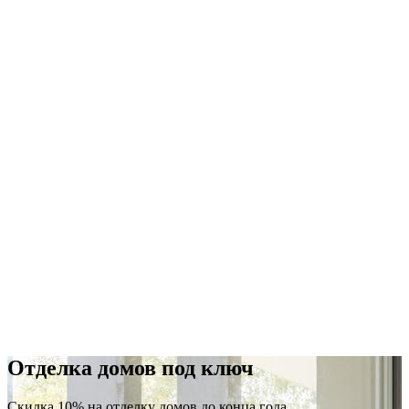
Отделка домов под ключ
Скидка 10% на отделку домов до конца года