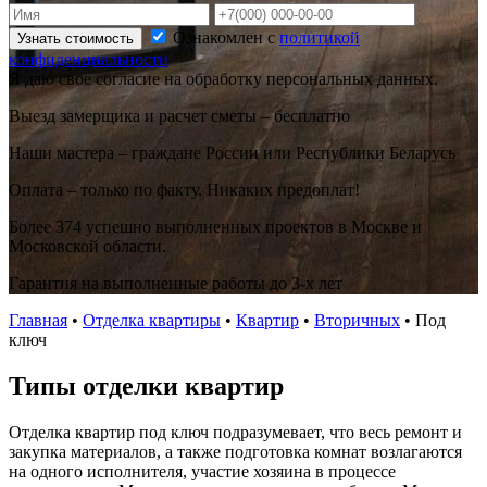
Ознакомлен с
политикой
Узнать стоимость
конфиденциальности
Я даю свое согласие на обработку персональных данных.
Выезд замерщика и расчет сметы – бесплатно
Наши мастера – граждане России или Республики Беларусь
Оплата – только по факту. Никаких предоплат!
Более 374 успешно выполненных проектов в Москве и
Московской области.
Гарантия на выполненные работы до 3-х лет
Главная
•
Отделка квартиры
•
Квартир
•
Вторичных
•
Под
ключ
Типы отделки квартир
Отделка квартир под ключ подразумевает, что весь ремонт и
закупка материалов, а также подготовка комнат возлагаются
на одного исполнителя, участие хозяина в процессе