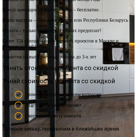
Выезд замерщика и расчет сметы – бесплатно
Наши мастера – граждане России или Республики Беларусь
Оплата – только по факту. Никаких предоплат!
Более 374 успешно выполненных проектов в Москве и
Московской области.
Гарантия на выполненные работы до 3-х лет
Узнать стоимость ремонта со скидкой
Узнай стоимость ремонта со скидкой
Проконсультируем по всем вопросам
Подготовим дизайн-проект
Рассчитаем смету ремонта
Оставьте заявку, перезвоним в ближайшее время