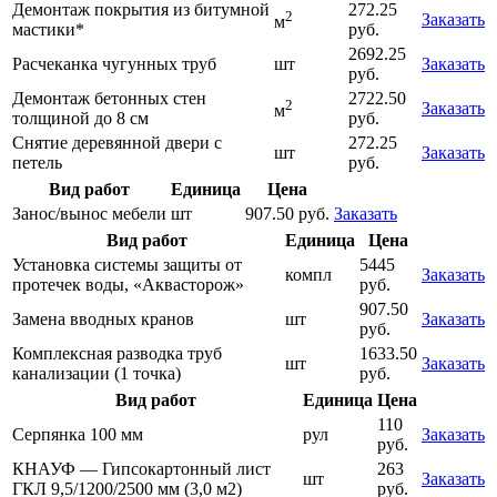
Демонтаж покрытия из битумной
272.25
2
Заказать
м
мастики*
руб.
2692.25
Расчеканка чугунных труб
шт
Заказать
руб.
Демонтаж бетонных стен
2722.50
2
Заказать
м
толщиной до 8 см
руб.
Снятие деревянной двери с
272.25
шт
Заказать
петель
руб.
Вид работ
Единица
Цена
Занос/вынос мебели
шт
907.50 руб.
Заказать
Вид работ
Единица
Цена
Установка системы защиты от
5445
компл
Заказать
протечек воды, «Аквасторож»
руб.
907.50
Замена вводных кранов
шт
Заказать
руб.
Комплексная разводка труб
1633.50
шт
Заказать
канализации (1 точка)
руб.
Вид работ
Единица
Цена
110
Серпянка 100 мм
рул
Заказать
руб.
КНАУФ — Гипсокартонный лист
263
шт
Заказать
ГКЛ 9,5/1200/2500 мм (3,0 м2)
руб.