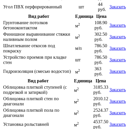
44
Угол ПВХ перфорированный
шт
Заказать
руб.
Вид работ
Единица
Цена
Грунтование потолков
108.90
2
Заказать
м
бетоноконтактом
руб.
Финишное выравнивание стяжки
302.50
2
Заказать
м
наливным полом
руб.
Шпатлевание откосов под
786.50
м/п
Заказать
покраску
руб.
Устройство проемов при кладке
786.50
шт
Заказать
стен
руб.
363
2
Гидроизоляция (смесью водостоп)
Заказать
м
руб.
Вид работ
Единица
Цена
Облицовка плиткой ступеней (с
3185.33
2
Заказать
м
подрезкой и затиркой)
руб.
Облицовка плиткой стен по
2010.12
2
Заказать
м
диагонали
руб.
Облицовка плиткой пола по
2524.37
2
Заказать
м
диагонали
руб.
4537.50
2
Установка рольставней
Заказать
м
руб.