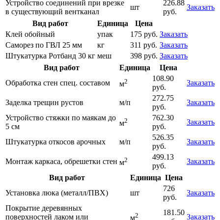
Устройство соединений при врезке
226.88
шт
Заказать
в существующий вентканал
руб.
Вид работ
Единица
Цена
Клей обойный
упак
175 руб.
Заказать
Саморез по ГВЛ 25 мм
кг
311 руб.
Заказать
Штукатурка Ротбанд 30 кг
меш
398 руб.
Заказать
Вид работ
Единица
Цена
108.90
2
Обработка стен спец. составом
Заказать
м
руб.
272.75
Заделка трещин рустов
м/п
Заказать
руб.
Устройство стяжки по маякам до
762.30
2
Заказать
м
5 см
руб.
526.35
Штукатурка откосов арочных
м/п
Заказать
руб.
499.13
2
Монтаж каркаса, обрешетки стен
Заказать
м
руб.
Вид работ
Единица
Цена
726
Установка люка (металл/ПВХ)
шт
Заказать
руб.
Покрытие деревянных
181.50
2
поверхностей лаком или
Заказать
м