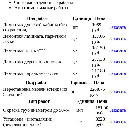
Чистовые отделочные работы
Электромонтажные работы
Вид работ
Единица
Цена
Демонтаж душевой кабины (без
1089
шт
Заказать
сохранения)
руб.
Демонтаж ламината, паркетной
127.05
2
Заказать
м
доски
руб.
181.50
2
Демонтаж плитки***
Заказать
м
руб.
287.38
2
Демонтаж деревянных полов
Заказать
м
руб.
217.80
2
Демонтаж «дранки» со стен
Заказать
м
руб.
Вид работ
Единица
Цена
Перестановка мебели (стенка из
2268.75
шт
Заказать
5 секций)
руб.
Вид работ
Единица
Цена
181.50
Окраска труб диаметром до 50мм
м/п
Заказать
руб.
Установка «инсталляции»
8228
шт
Заказать
(инсталяция+чаша)
руб.