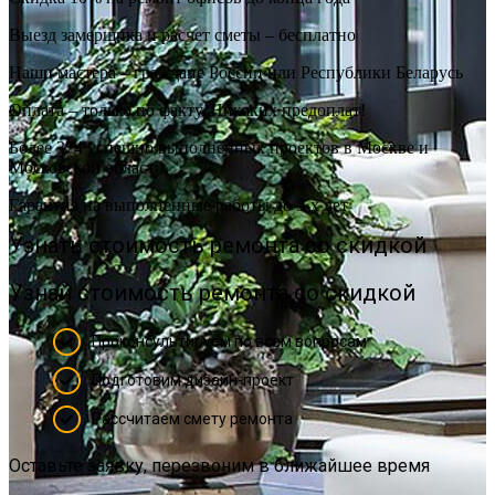
Выезд замерщика и расчет сметы – бесплатно
Наши мастера – граждане России или Республики Беларусь
Оплата – только по факту. Никаких предоплат!
Более 374 успешно выполненных проектов в Москве и
Московской области.
Гарантия на выполненные работы до 3-х лет
Узнать стоимость ремонта со скидкой
Узнай стоимость ремонта со скидкой
Проконсультируем по всем вопросам
Подготовим дизайн-проект
Рассчитаем смету ремонта
Оставьте заявку, перезвоним в ближайшее время