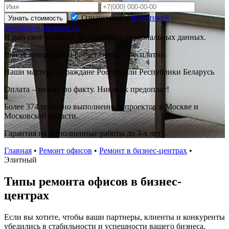
Ознакомлен с
политикой
Узнать стоимость
конфиденциальности
Я даю свое согласие на обработку персональных данных.
Выезд замерщика и расчет сметы – бесплатно
Наши мастера – граждане России или Республики Беларусь
Оплата – только по факту. Никаких предоплат!
Более 374 успешно выполненных проектов в Москве и
Московской области.
Гарантия на выполненные работы до 3-х лет
Главная
•
Ремонт офисов
•
Ремонт в бизнес-центрах
•
Элитный
Типы ремонта офисов в бизнес-
центрах
Если вы хотите, чтобы ваши партнеры, клиенты и конкуренты
убедились в стабильности и успешности вашего бизнеса,