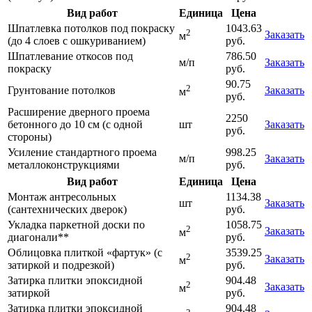
Вид работ
Единица
Цена
Шпатлевка потолков под покраску
1043.63
2
Заказать
м
(до 4 слоев с ошкуриванием)
руб.
Шпатлевание откосов под
786.50
м/п
Заказать
покраску
руб.
90.75
2
Грунтование потолков
Заказать
м
руб.
Расширение дверного проема
2250
бетонного до 10 см (с одной
шт
Заказать
руб.
стороны)
Усиление стандартного проема
998.25
м/п
Заказать
металлоконструкциями
руб.
Вид работ
Единица
Цена
Монтаж антресольных
1134.38
шт
Заказать
(сантехнических дверок)
руб.
Укладка паркетной доски по
1058.75
2
Заказать
м
диагонали**
руб.
Облицовка плиткой «фартук» (с
3539.25
2
Заказать
м
затиркой и подрезкой)
руб.
Затирка плитки эпоксидной
904.48
2
Заказать
м
затиркой
руб.
Затирка плитки эпоксидной
904.48