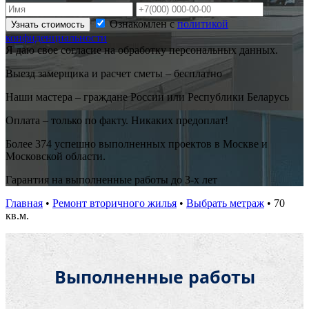
Ознакомлен с
политикой
Узнать стоимость
конфиденциальности
Я даю свое согласие на обработку персональных данных.
Выезд замерщика и расчет сметы – бесплатно
Наши мастера – граждане России или Республики Беларусь
Оплата – только по факту. Никаких предоплат!
Более 374 успешно выполненных проектов в Москве и
Московской области.
Гарантия на выполненные работы до 3-х лет
Главная
•
Ремонт вторичного жилья
•
Выбрать метраж
•
70
кв.м.