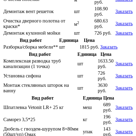
руб.
108.90
Демонтаж вент решеток
шт
Заказать
руб.
Очистка дверного полотна от
680.63
2
Заказать
м
краски*
руб.
Демонтаж кухонной мойки
шт
726 руб.
Заказать
Вид работ
Единица
Цена
Разборка/сборка мебели**
шт
1815 руб.
Заказать
Вид работ
Единица
Цена
Комплексная разводка труб
1633.50
шт
Заказать
канализации (1 точка)
руб.
726
Установка сифона
шт
Заказать
руб.
Монтаж стеклянных шторок на
3630
шт
Заказать
ванну
руб.
Вид работ
Единица
Цена
689
Шпатлевка Vetonit LR+ 25 кг
меш
Заказать
руб.
196
Саморез 3,5*25
кг
Заказать
руб.
Дюбель с гвоздем-шурупом 8×80мм
143
упак
Заказать
(50шт/уп) Омах
руб.