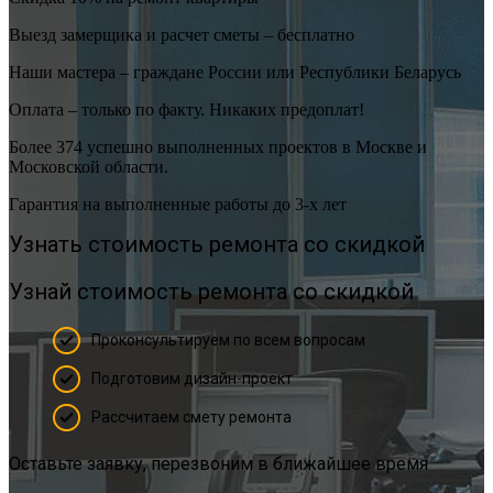
Выезд замерщика и расчет сметы – бесплатно
Наши мастера – граждане России или Республики Беларусь
Оплата – только по факту. Никаких предоплат!
Более 374 успешно выполненных проектов в Москве и
Московской области.
Гарантия на выполненные работы до 3-х лет
Узнать стоимость ремонта со скидкой
Узнай стоимость ремонта со скидкой
Проконсультируем по всем вопросам
Подготовим дизайн-проект
Рассчитаем смету ремонта
Оставьте заявку, перезвоним в ближайшее время