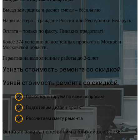
Выезд замерщика и расчет сметы – бесплатно
Наши мастера – граждане России или Республики Беларусь
Оплата – только по факту. Никаких предоплат!
Более 374 успешно выполненных проектов в Москве и
Московской области.
Гарантия на выполненные работы до 3-х лет
Узнать стоимость ремонта со скидкой
Узнай стоимость ремонта со скидкой
Проконсультируем по всем вопросам
Подготовим дизайн-проект
Рассчитаем смету ремонта
Оставьте заявку, перезвоним в ближайшее время