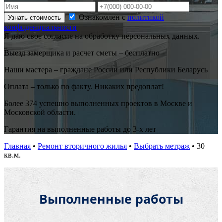
Ознакомлен с
политикой
Узнать стоимость
конфиденциальности
Я даю свое согласие на обработку персональных данных.
Выезд замерщика и расчет сметы – бесплатно
Наши мастера – граждане России или Республики Беларусь
Оплата – только по факту. Никаких предоплат!
Более 374 успешно выполненных проектов в Москве и
Московской области.
Гарантия на выполненные работы до 3-х лет
Главная
•
Ремонт вторичного жилья
•
Выбрать метраж
•
30
кв.м.