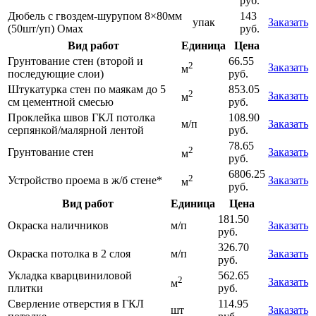
руб.
Дюбель с гвоздем-шурупом 8×80мм
143
упак
Заказать
(50шт/уп) Омах
руб.
Вид работ
Единица
Цена
Грунтование стен (второй и
66.55
2
Заказать
м
последующие слои)
руб.
Штукатурка стен по маякам до 5
853.05
2
Заказать
м
см цементной смесью
руб.
Проклейка швов ГКЛ потолка
108.90
м/п
Заказать
серпянкой/малярной лентой
руб.
78.65
2
Грунтование стен
Заказать
м
руб.
6806.25
2
Устройство проема в ж/б стене*
Заказать
м
руб.
Вид работ
Единица
Цена
181.50
Окраска наличников
м/п
Заказать
руб.
326.70
Окраска потолка в 2 слоя
м/п
Заказать
руб.
Укладка кварцвиниловой
562.65
2
Заказать
м
плитки
руб.
Сверление отверстия в ГКЛ
114.95
шт
Заказать