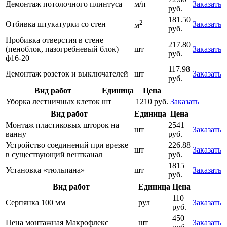
Демонтаж потолочного плинтуса
м/п
Заказать
руб.
181.50
2
Отбивка штукатурки со стен
Заказать
м
руб.
Пробивка отверстия в стене
217.80
(пеноблок, пазогребневый блок)
шт
Заказать
руб.
ф16-20
117.98
Демонтаж розеток и выключателей
шт
Заказать
руб.
Вид работ
Единица
Цена
Уборка лестничных клеток
шт
1210 руб.
Заказать
Вид работ
Единица
Цена
Монтаж пластиковых шторок на
2541
шт
Заказать
ванну
руб.
Устройство соединений при врезке
226.88
шт
Заказать
в существующий вентканал
руб.
1815
Установка «тюльпана»
шт
Заказать
руб.
Вид работ
Единица
Цена
110
Серпянка 100 мм
рул
Заказать
руб.
450
Пена монтажная Макрофлекс
шт
Заказать