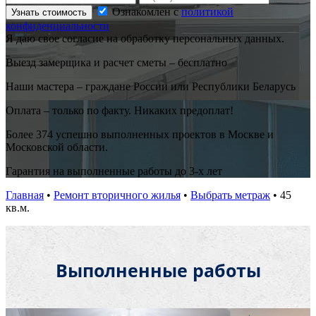
Ознакомлен с
политикой
Узнать стоимость
конфиденциальности
Я даю свое согласие на обработку персональных данных.
Выезд замерщика и расчет сметы – бесплатно
Наши мастера – граждане России или Республики Беларусь
Оплата – только по факту. Никаких предоплат!
Более 374 успешно выполненных проектов в Москве и
Московской области.
Гарантия на выполненные работы до 3-х лет
Главная
•
Ремонт вторичного жилья
•
Выбрать метраж
•
45
кв.м.