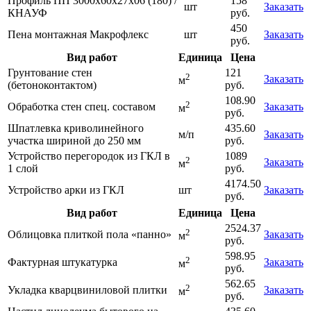
Профиль ПП 3000х60х27х06 (180) /
158
шт
Заказать
КНАУФ
руб.
450
Пена монтажная Макрофлекс
шт
Заказать
руб.
Вид работ
Единица
Цена
Грунтование стен
121
2
Заказать
м
(бетоноконтактом)
руб.
108.90
2
Обработка стен спец. составом
Заказать
м
руб.
Шпатлевка криволинейного
435.60
м/п
Заказать
участка шириной до 250 мм
руб.
Устройство перегородок из ГКЛ в
1089
2
Заказать
м
1 слой
руб.
4174.50
Устройство арки из ГКЛ
шт
Заказать
руб.
Вид работ
Единица
Цена
2524.37
2
Облицовка плиткой пола «панно»
Заказать
м
руб.
598.95
2
Фактурная штукатурка
Заказать
м
руб.
562.65
2
Укладка кварцвиниловой плитки
Заказать
м
руб.