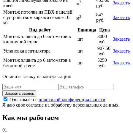
Настил линолеума бытового на
435.60
2
Заказать
м
клей
руб.
Монтаж потолка из ПВХ панелей
847
2
с устройством каркаса свыше 10
Заказать
м
руб.
м2
Вид работ
Единица
Цена
Монтаж элщита до 6 автоматов в
3000
шт
Заказать
кирпичной стене
руб.
907.50
Установка вентилятора
шт
Заказать
руб.
Монтаж элщита до 6 автоматов в
5250
шт
Заказать
бетонной стене
руб.
Оставить заявку на консультацию
Заказать звонок
Ознакомлен с
политикой конфиденциальности
Я даю свое согласие на обработку персональных данных.
Как мы работаем
01