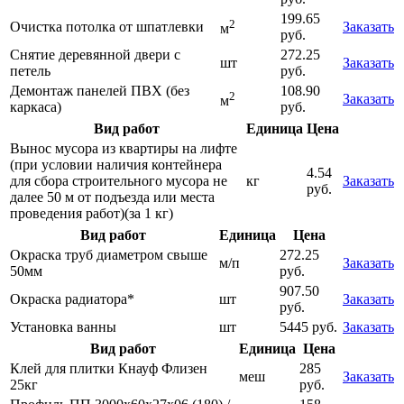
199.65
2
Очистка потолка от шпатлевки
Заказать
м
руб.
Снятие деревянной двери с
272.25
шт
Заказать
петель
руб.
Демонтаж панелей ПВХ (без
108.90
2
Заказать
м
каркаса)
руб.
Вид работ
Единица
Цена
Вынос мусора из квартиры на лифте
(при условии наличия контейнера
4.54
для сбора строительного мусора не
кг
Заказать
руб.
далее 50 м от подъезда или места
проведения работ)(за 1 кг)
Вид работ
Единица
Цена
Окраска труб диаметром свыше
272.25
м/п
Заказать
50мм
руб.
907.50
Окраска радиатора*
шт
Заказать
руб.
Установка ванны
шт
5445 руб.
Заказать
Вид работ
Единица
Цена
Клей для плитки Кнауф Флизен
285
меш
Заказать
25кг
руб.