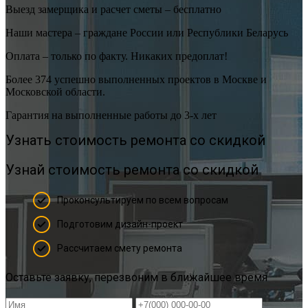
Выезд замерщика и расчет сметы – бесплатно
Наши мастера – граждане России или Республики Беларусь
Оплата – только по факту. Никаких предоплат!
Более 374 успешно выполненных проектов в Москве и
Московской области.
Гарантия на выполненные работы до 3-х лет
Узнать стоимость ремонта со скидкой
Узнай стоимость ремонта со скидкой
Проконсультируем по всем вопросам
Подготовим дизайн-проект
Рассчитаем смету ремонта
Оставьте заявку, перезвоним в ближайшее время