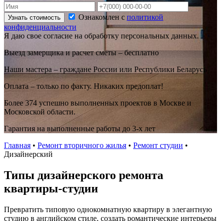
Ознакомлен с
политикой
Узнать стоимость
конфиденциальности
Я даю свое согласие на обработку персональных данных.
Выезд замерщика и расчет сметы – бесплатно
Наши мастера – граждане России или Республики Беларусь
Оплата – только по факту. Никаких предоплат!
Более 374 успешно выполненных проектов в Москве и
Московской области.
Гарантия на выполненные работы до 3-х лет
Главная
•
Ремонт вторичного жилья
•
Ремонт студии
•
Дизайнерский
Типы дизайнерского ремонта
квартиры-студии
Превратить типовую однокомнатную квартиру в элегантную
студию в английском стиле, создать романтические интерьеры