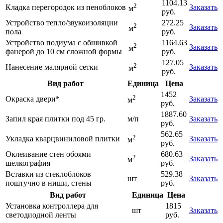
1104.13
2
Кладка перегородок из пеноблоков
Заказать
м
руб.
Устройство тепло/звукоизоляции
272.25
2
Заказать
м
пола
руб.
Устройство подиума с обшивкой
1164.63
2
Заказать
м
фанерой до 10 см сложной формы
руб.
127.05
2
Нанесение малярной сетки
Заказать
м
руб.
Вид работ
Единица
Цена
1452
2
Окраска двери*
Заказать
м
руб.
1887.60
Запил края плитки под 45 гр.
м/п
Заказать
руб.
562.65
2
Укладка кварцвиниловой плитки
Заказать
м
руб.
Оклеивание стен обоями
680.63
2
Заказать
м
шелкография
руб.
Вставки из стеклоблоков
529.38
шт
Заказать
поштучно в ниши, стены
руб.
Вид работ
Единица
Цена
Установка контроллера для
1815
шт
Заказать
светодиодной ленты
руб.