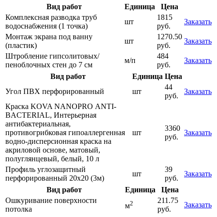
Вид работ
Единица
Цена
Комплексная разводка труб
1815
шт
Заказать
водоснабжения (1 точка)
руб.
Монтаж экрана под ванну
1270.50
шт
Заказать
(пластик)
руб.
Штробление гипсолитовых/
484
м/п
Заказать
пеноблочных стен до 7 см
руб.
Вид работ
Единица
Цена
44
Угол ПВХ перфорированный
шт
Заказать
руб.
Краска KOVA NANOPRО ANTI-
BACTERIAL, Интерьерная
антибактериальная,
3360
противогрибковая гипоаллергенная
шт
Заказать
руб.
водно-дисперсионная краска на
акриловой основе, матовый,
полуглянцевый, белый, 10 л
Профиль углозащитный
39
шт
Заказать
перфорированный 20х20 (3м)
руб.
Вид работ
Единица
Цена
Ошкуривание поверхности
211.75
2
Заказать
м
потолка
руб.