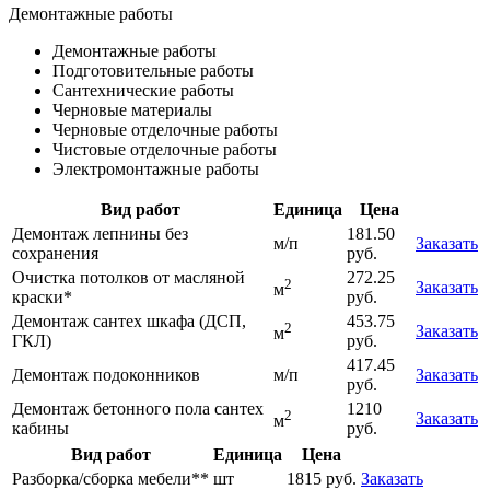
Демонтажные работы
Демонтажные работы
Подготовительные работы
Сантехнические работы
Черновые материалы
Черновые отделочные работы
Чистовые отделочные работы
Электромонтажные работы
Вид работ
Единица
Цена
Демонтаж лепнины без
181.50
м/п
Заказать
сохранения
руб.
Очистка потолков от масляной
272.25
2
Заказать
м
краски*
руб.
Демонтаж сантех шкафа (ДСП,
453.75
2
Заказать
м
ГКЛ)
руб.
417.45
Демонтаж подоконников
м/п
Заказать
руб.
Демонтаж бетонного пола сантех
1210
2
Заказать
м
кабины
руб.
Вид работ
Единица
Цена
Разборка/сборка мебели**
шт
1815 руб.
Заказать