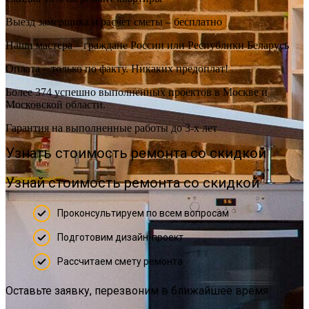
Выезд замерщика и расчет сметы – бесплатно
Наши мастера – граждане России или Республики Беларусь
Оплата – только по факту. Никаких предоплат!
Более 374 успешно выполненных проектов в Москве и
Московской области.
Гарантия на выполненные работы до 3-х лет
Узнать стоимость ремонта со скидкой
Узнай стоимость ремонта со скидкой
Проконсультируем по всем вопросам
Подготовим дизайн-проект
Рассчитаем смету ремонта
Оставьте заявку, перезвоним в ближайшее время