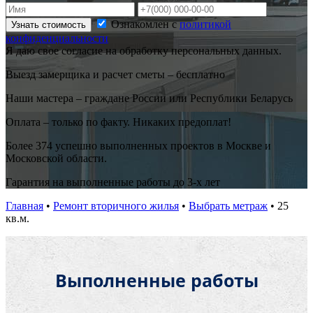
Ознакомлен с
политикой
Узнать стоимость
конфиденциальности
Я даю свое согласие на обработку персональных данных.
Выезд замерщика и расчет сметы – бесплатно
Наши мастера – граждане России или Республики Беларусь
Оплата – только по факту. Никаких предоплат!
Более 374 успешно выполненных проектов в Москве и
Московской области.
Гарантия на выполненные работы до 3-х лет
Главная
•
Ремонт вторичного жилья
•
Выбрать метраж
•
25
кв.м.