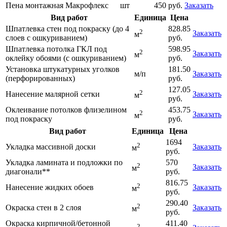
Пена монтажная Макрофлекс
шт
450 руб.
Заказать
Вид работ
Единица
Цена
Шпатлевка стен под покраску (до 4
828.85
2
Заказать
м
слоев с ошкуриванием)
руб.
Шпатлевка потолка ГКЛ под
598.95
2
Заказать
м
оклейку обоями (с ошкуриванием)
руб.
Установка штукатурных уголков
181.50
м/п
Заказать
(перфорированных)
руб.
127.05
2
Нанесение малярной сетки
Заказать
м
руб.
Оклеивание потолков флизелином
453.75
2
Заказать
м
под покраску
руб.
Вид работ
Единица
Цена
1694
2
Укладка массивной доски
Заказать
м
руб.
Укладка ламината и подложки по
570
2
Заказать
м
диагонали**
руб.
816.75
2
Нанесение жидких обоев
Заказать
м
руб.
290.40
2
Окраска стен в 2 слоя
Заказать
м
руб.
Окраска кирпичной/бетонной
411.40
2