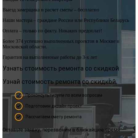
Выезд замерщика и расчет сметы – бесплатно
Наши мастера – граждане России или Республики Беларусь
Оплата – только по факту. Никаких предоплат!
Более 374 успешно выполненных проектов в Москве и
Московской области.
Гарантия на выполненные работы до 3-х лет
Узнать стоимость ремонта со скидкой
Узнай стоимость ремонта со скидкой
Проконсультируем по всем вопросам
Подготовим дизайн-проект
Рассчитаем смету ремонта
Оставьте заявку, перезвоним в ближайшее время