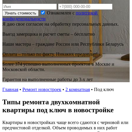
Ознакомлен с
политикой
Узнать стоимость
конфиденциальности
Я даю свое согласие на обработку персональных данных.
Выезд замерщика и расчет сметы – бесплатно
Наши мастера – граждане России или Республики Беларусь
Оплата – только по факту. Никаких предоплат!
Более 374 успешно выполненных проектов в Москве и
Московской области.
Гарантия на выполненные работы до 3-х лет
Главная
•
Ремонт новостроек
•
2 комнатная
•
Под ключ
Типы ремонта двухкомнатной
квартиры под ключ в новостройке
Квартиры в новостройках чаще всего сдаются с черновой или
предчистовой отделкой. Объем проводимых в них работ