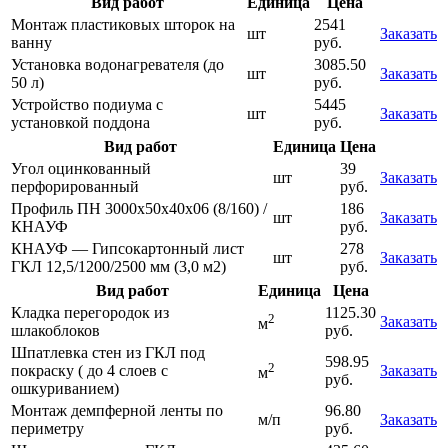
Вид работ
Единица
Цена
Монтаж пластиковых шторок на
2541
шт
Заказать
ванну
руб.
Установка водонагревателя (до
3085.50
шт
Заказать
50 л)
руб.
Устройство подиума с
5445
шт
Заказать
установкой поддона
руб.
Вид работ
Единица
Цена
Угол оцинкованный
39
шт
Заказать
перфорированный
руб.
Профиль ПН 3000х50х40х06 (8/160) /
186
шт
Заказать
КНАУФ
руб.
КНАУФ — Гипсокартонный лист
278
шт
Заказать
ГКЛ 12,5/1200/2500 мм (3,0 м2)
руб.
Вид работ
Единица
Цена
Кладка перегородок из
1125.30
2
Заказать
м
шлакоблоков
руб.
Шпатлевка стен из ГКЛ под
598.95
2
покраску ( до 4 слоев с
Заказать
м
руб.
ошкуриванием)
Монтаж демпферной ленты по
96.80
м/п
Заказать
периметру
руб.