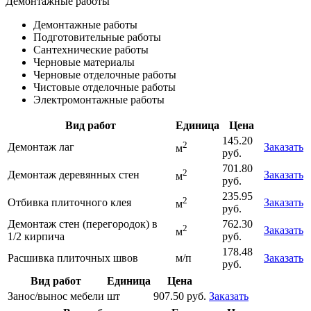
Демонтажные работы
Демонтажные работы
Подготовительные работы
Сантехнические работы
Черновые материалы
Черновые отделочные работы
Чистовые отделочные работы
Электромонтажные работы
Вид работ
Единица
Цена
145.20
2
Демонтаж лаг
Заказать
м
руб.
701.80
2
Демонтаж деревянных стен
Заказать
м
руб.
235.95
2
Отбивка плиточного клея
Заказать
м
руб.
Демонтаж стен (перегородок) в
762.30
2
Заказать
м
1/2 кирпича
руб.
178.48
Расшивка плиточных швов
м/п
Заказать
руб.
Вид работ
Единица
Цена
Занос/вынос мебели
шт
907.50 руб.
Заказать