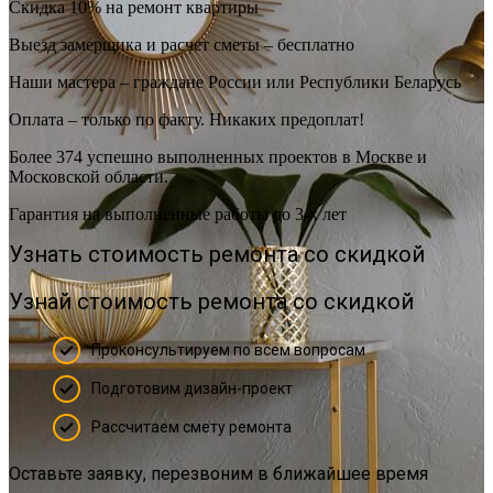
Скидка 10% на ремонт квартиры
Выезд замерщика и расчет сметы – бесплатно
Наши мастера – граждане России или Республики Беларусь
Оплата – только по факту. Никаких предоплат!
Более 374 успешно выполненных проектов в Москве и
Московской области.
Гарантия на выполненные работы до 3-х лет
Узнать стоимость ремонта со скидкой
Узнай стоимость ремонта со скидкой
Проконсультируем по всем вопросам
Подготовим дизайн-проект
Рассчитаем смету ремонта
Оставьте заявку, перезвоним в ближайшее время