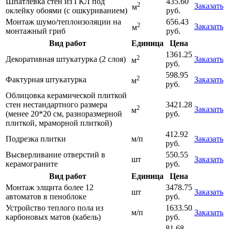
Шпатлевка стен из ГКЛ под
435.60
2
Заказать
м
оклейку обоями (с ошкуриванием)
руб.
Монтаж шумо/теплоизоляции на
656.43
2
Заказать
м
монтажный гриб
руб.
Вид работ
Единица
Цена
1361.25
2
Декоративная штукатурка (2 слоя)
Заказать
м
руб.
598.95
2
Фактурная штукатурка
Заказать
м
руб.
Облицовка керамической плиткой
стен нестандартного размера
3421.28
2
Заказать
м
(менее 20*20 см, разноразмерной
руб.
плиткой, мраморной плиткой)
412.92
Подрезка плитки
м/п
Заказать
руб.
Высверливание отверстий в
550.55
шт
Заказать
керамограните
руб.
Вид работ
Единица
Цена
Монтаж элщита более 12
3478.75
шт
Заказать
автоматов в пеноблоке
руб.
Устройство теплого пола из
1633.50
м/п
Заказать
карбоновых матов (кабель)
руб.
81.68