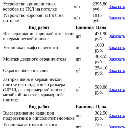
Устройство криволиненых
2395.80
м/п
Заказать
коробов из ГКЛ на потолке
руб.
Устройство коробов из ГКЛ на
1815
м/п
Заказать
потолке
руб.
Вид работ
Единица
Цена
Высверливание коронкой отверстия
471.90
шт
Заказать
в керамической плитке
руб.
1089
Установка шкафа навесного
шт
Заказать
руб.
308.55
Монтаж дверного ограничителя
шт
Заказать
руб.
254.10
2
Окраска обоев в 2 слоя
Заказать
м
руб.
Затирка швов в керамической
плитке нестандартного размера
589.88
2
(10*10, разноразмерной плитке,
Заказать
м
руб.
мозайкой на сетке, мраморной
плитке)
Вид работ
Единица
Цена
Высверливание чаши под
302.50
шт
Заказать
подрозетник в гипсолите/пеноблоке
руб.
Установка автоматического
726
шт
Заказать