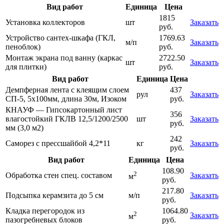
Вид работ
Единица
Цена
1815
Установка коллекторов
шт
Заказать
руб.
Устройство сантех-шкафа (ГКЛ,
1769.63
м/п
Заказать
пеноблок)
руб.
Монтаж экрана под ванну (каркас
2722.50
шт
Заказать
для плитки)
руб.
Вид работ
Единица
Цена
Демпферная лента с клеящим слоем
437
рул
Заказать
СП-5, 5х100мм, длина 30м, Изоком
руб.
КНАУФ — Гипсокартонный лист
356
влагостойкий ГКЛВ 12,5/1200/2500
шт
Заказать
руб.
мм (3,0 м2)
242
Саморез с прессшайбой 4,2*11
кг
Заказать
руб.
Вид работ
Единица
Цена
108.90
2
Обработка стен спец. составом
Заказать
м
руб.
217.80
Подсыпка керамзита до 5 см
м/п
Заказать
руб.
Кладка перегородок из
1064.80
2
Заказать
м
пазогребневых блоков
руб.