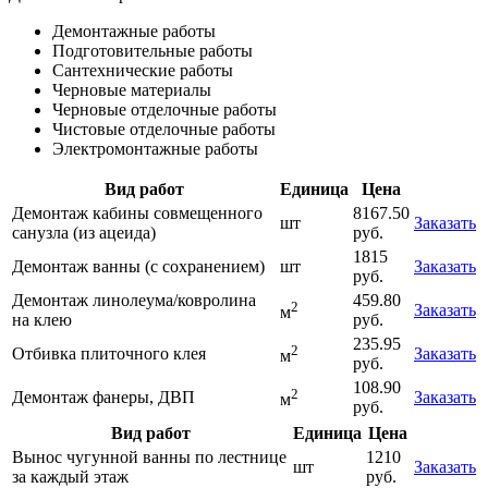
Демонтажные работы
Подготовительные работы
Сантехнические работы
Черновые материалы
Черновые отделочные работы
Чистовые отделочные работы
Электромонтажные работы
Вид работ
Единица
Цена
Демонтаж кабины совмещенного
8167.50
шт
Заказать
санузла (из ацеида)
руб.
1815
Демонтаж ванны (с сохранением)
шт
Заказать
руб.
Демонтаж линолеума/ковролина
459.80
2
Заказать
м
на клею
руб.
235.95
2
Отбивка плиточного клея
Заказать
м
руб.
108.90
2
Демонтаж фанеры, ДВП
Заказать
м
руб.
Вид работ
Единица
Цена
Вынос чугунной ванны по лестнице
1210
шт
Заказать
за каждый этаж
руб.