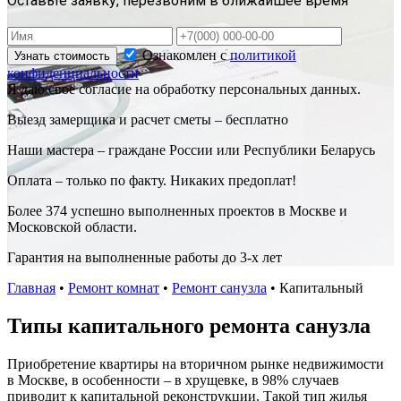
Оставьте заявку, перезвоним в ближайшее время
Ознакомлен с
политикой
Узнать стоимость
конфиденциальности
Я даю свое согласие на обработку персональных данных.
Выезд замерщика и расчет сметы – бесплатно
Наши мастера – граждане России или Республики Беларусь
Оплата – только по факту. Никаких предоплат!
Более 374 успешно выполненных проектов в Москве и
Московской области.
Гарантия на выполненные работы до 3-х лет
Главная
•
Ремонт комнат
•
Ремонт санузла
•
Капитальный
Типы капитального ремонта санузла
Приобретение квартиры на вторичном рынке недвижимости
в Москве, в особенности – в хрущевке, в 98% случаев
приводит к капитальной реконструкции. Такой тип жилья