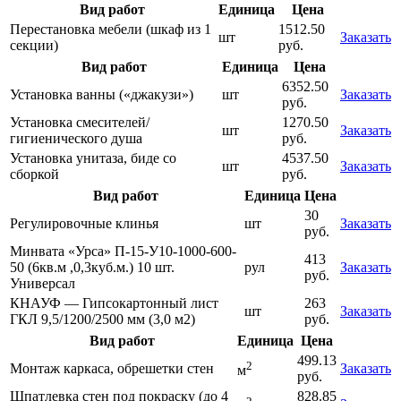
Вид работ
Единица
Цена
Перестановка мебели (шкаф из 1
1512.50
шт
Заказать
секции)
руб.
Вид работ
Единица
Цена
6352.50
Установка ванны («джакузи»)
шт
Заказать
руб.
Установка смесителей/
1270.50
шт
Заказать
гигиенического душа
руб.
Установка унитаза, биде со
4537.50
шт
Заказать
сборкой
руб.
Вид работ
Единица
Цена
30
Регулировочные клинья
шт
Заказать
руб.
Минвата «Урса» П-15-У10-1000-600-
413
50 (6кв.м ,0,3куб.м.) 10 шт.
рул
Заказать
руб.
Универсал
КНАУФ — Гипсокартонный лист
263
шт
Заказать
ГКЛ 9,5/1200/2500 мм (3,0 м2)
руб.
Вид работ
Единица
Цена
499.13
2
Монтаж каркаса, обрешетки стен
Заказать
м
руб.
Шпатлевка стен под покраску (до 4
828.85