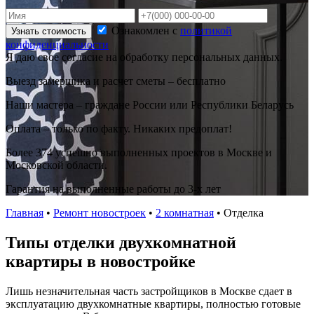
Ознакомлен с
политикой
Узнать стоимость
конфиденциальности
Я даю свое согласие на обработку персональных данных.
Выезд замерщика и расчет сметы – бесплатно
Наши мастера – граждане России или Республики Беларусь
Оплата – только по факту. Никаких предоплат!
Более 374 успешно выполненных проектов в Москве и
Московской области.
Гарантия на выполненные работы до 3-х лет
Главная
•
Ремонт новостроек
•
2 комнатная
•
Отделка
Типы отделки двухкомнатной
квартиры в новостройке
Лишь незначительная часть застройщиков в Москве сдает в
эксплуатацию двухкомнатные квартиры, полностью готовые