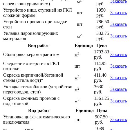
2
Заказать
м
слоев с ошкуриванием)
руб.
Устройство ниш, ступеней из ГКЛ
1950
шт
Заказать
сложной формы
руб.
Устройство проемов при кладке
786.50
шт
Заказать
стен
руб.
Укладка пароизолирующих
332.75
2
Заказать
м
материалов
руб.
Вид работ
Единица
Цена
1793.83
2
Облицовка керамогранитом
Заказать
м
руб.
Сверление отверстия в ГКЛ
114.95
шт
Заказать
потолке
руб.
Окраска кирпичной/бетонной
411.40
2
Заказать
м
стены (стиль лофт)*
руб.
Укладка стеклоблоков (устройство
3630
2
Заказать
м
перегородок, стен)
руб.
Окраска оконных проемов с
1361.25
2
Заказать
м
подготовкой
руб.
Вид работ
Единица
Цена
Установка дифф автоматического
907.50
шт
Заказать
выключателя
руб.
1089