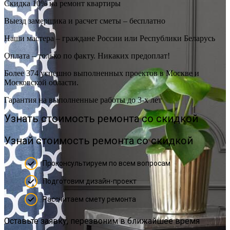
Скидка 10% на ремонт квартиры
Выезд замерщика и расчет сметы – бесплатно
Наши мастера – граждане России или Республики Беларусь
Оплата – только по факту. Никаких предоплат!
Более 374 успешно выполненных проектов в Москве и
Московской области.
Гарантия на выполненные работы до 3-х лет
Узнать стоимость ремонта со скидкой
Узнай стоимость ремонта со скидкой
Проконсультируем по всем вопросам
Подготовим дизайн-проект
Рассчитаем смету ремонта
Оставьте заявку, перезвоним в ближайшее время