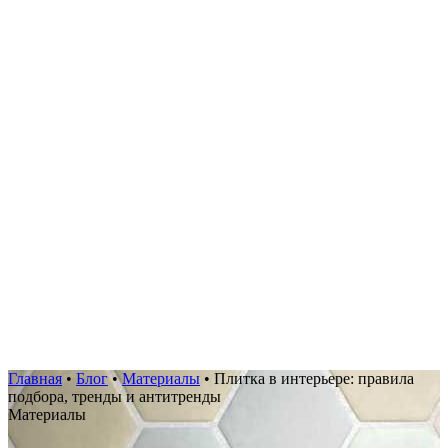
Главная
•
Блог
•
Материалы
•
Плитка в интерьере: правила
подбора, тренды и антитренды
Материалы